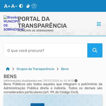
PORTAL DA
TRANSPARÊNCIA
MUNICIPIO DE SOBRADINHO
ACESSO RÁPIDO
Acessibilidade
Cidadão
Grupos da Transparência
Bens
BENS
Autoatendimento
Informações atualizadas em:
29/07/2026 às 10:14:12
Bens Públicos são todos aqueles que integram o patrimônio da
Administração Pública direta e indireta. Todos os demais são
Diário Oficial
considerados particulares (art. 99, do Código Civil).
Mapa do Site