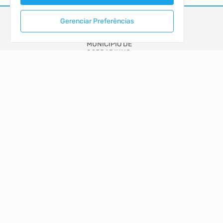
Gerenciar Preferências
MUNICIPIO DE SOBRADINHO
PORTAL DA TRANSPARÊNCIA
ACESSO RÁPIDO
Acesso à Informação
Autoatendimento
Cidadão
Diário Oficial
LOCALIZAÇÃO
RUA GENERAL OSORIO, Nº 200, CENTRO
Sobradinho/RS
CEP: 96.900-000
Abrir no Mapa
CONTATOS