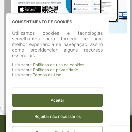
Transparência
LOCALIZAÇÃO
RUA GENERAL OSORIO, Nº 200, CENTRO
Sobradinho/
CONSENTIMENTO DE COOKIES
CEP: 96.900-000
Abrir no Mapa
Utilizamos cookies e tecnologias
CONTATOS
semelhantes para fornecer-lhe uma
melhor experiência de navegação, assim
(05) 13742-1098
como providenciar alguns recursos
administracao@sobradinho-rs.com.br
essenciais.
HORÁRIO DE ATENDIMENTO
Segunda-feira a Sexta-feira
8:00 às 11:30 - 13:30 às 17:00
Leia sobre
Políticas de uso de cookies.
Leia sobre
Políticas de privacidade.
Leia sobre
Termos de Uso.
Aceitar
Rejeitar não necessários
Não exibir este aviso novamente.