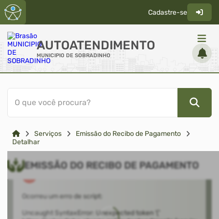
Cadastre-se
AUTOATENDIMENTO
MUNICIPIO DE SOBRADINHO
ACESSO RÁPIDO
O que você procura?
Acessibilidade
Cidadão
Serviços
Emissão do Recibo de Pagamento
Diário Oficial
Detalhar
Transparência
EMISSÃO DO RECIBO DE PAGAMENTO