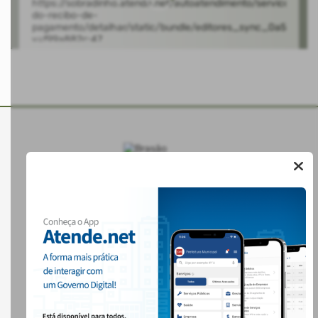
MUNICIPIO DE SOBRADINHO
AUTOATENDIMENTO
ACESSO RÁPIDO
Acesso à Informação
Cidadão
Diário Oficial